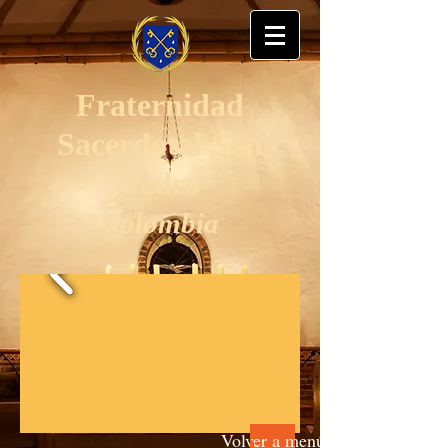
Fraternidad
Sacerdotal San
Pedro
Colombia
Volver a menú