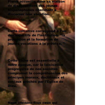
Pierre accueille dans sa maison
de discernement des jeunes
hispanophones cherchant à
discerner leur vocation.
Cette initiative correspond à l’un
des objectifs de l’institution: "la
promotion et la formation de
jeunes vocations à la prêtrise. "
Cette tâche est essentielle à
notre époque, car la laïcisation
progressive de nos sociétés
compromet la compréhension des
principes moraux, doctrinaux et
sociaux prêchés par l'Église de
Dieu.
Nous invitons tous ceux qui