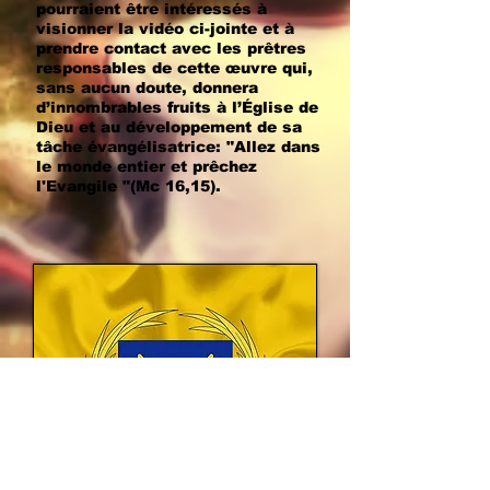
pourraient être intéressés à
visionner la vidéo ci-jointe et à
prendre contact avec les prêtres
responsables de cette œuvre qui,
sans aucun doute, donnera
d’innombrables fruits à l’Église de
Dieu et au développement de sa
tâche évangélisatrice: "Allez dans
le monde entier et prêchez
l'Evangile "(Mc 16,15).