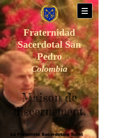
Fraternidad
Sacerdotal San
Pedro
Colombia
Maison de
discernement.
Sp
/
En
La Fraternité Sacerdotale Saint